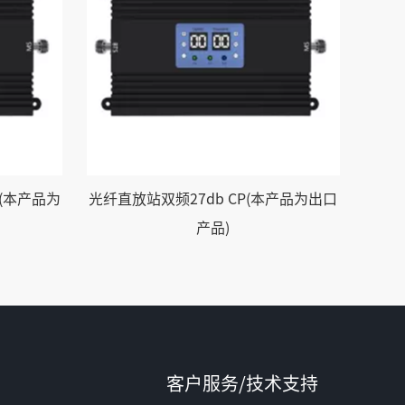
G(本产品为
光纤直放站双频27db CP(本产品为出口
产品)
客户服务/技术支持