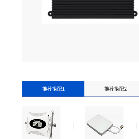
推荐搭配1
推荐搭配2