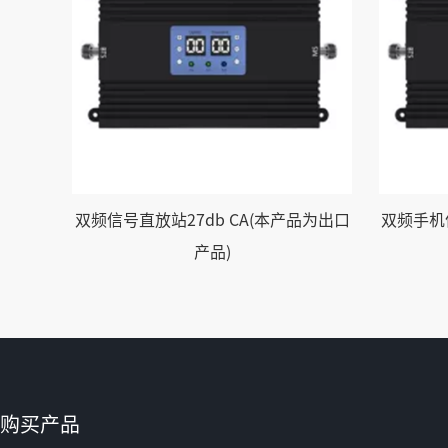
双频信号直放站27db CA(本产品为出口
双频手机信
产品)
购买产品