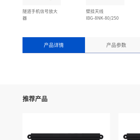
隧道手机信号放大
壁挂天线
器
IBG-8NK-80/250
产品详情
产品参数
推荐产品