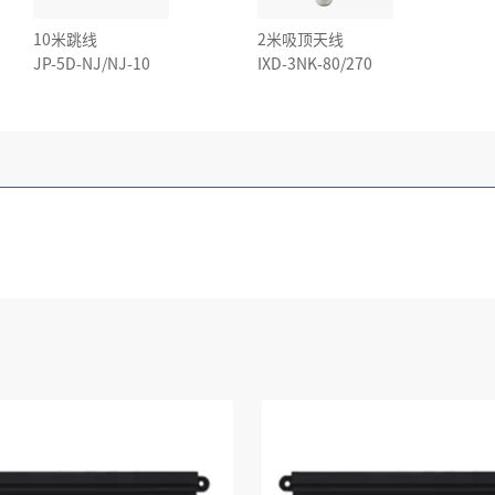
10米跳线
2米吸顶天线
JP-5D-NJ/NJ-10
IXD-3NK-80/270