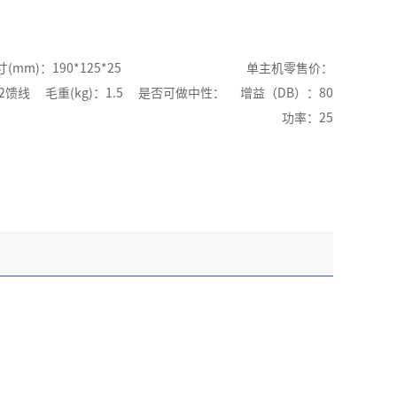
(mm)：190*125*25
单主机零售价：
/2馈线
毛重(kg)：1.5
是否可做中性：
增益（DB）：80
功率：25