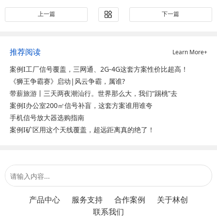
上一篇
下一篇
推荐阅读
Learn More+
案例I工厂信号覆盖，三网通、2G-4G这套方案性价比超高！
《狮王争霸赛》启动|风云争霸，属谁?
带薪旅游丨三天两夜潮汕行。世界那么大，我们“踢桃”去
案例I办公室200㎡信号补盲，这套方案谁用谁夸
手机信号放大器选购指南
案例I矿区用这个天线覆盖，超远距离真的绝了！
产品中心
服务支持
合作案例
关于林创
联系我们