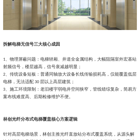
拆解电梯无信号三大核心成因
、
物理屏蔽问题：电梯轿厢、井道全金属结构，大幅阻隔室外宏基站
1
射频信号，楼层越高，信号衰减越明显；
、
传统设备短板：普通同轴放大设备长线传输损耗高，仅能覆盖低层
2
电梯，无法适配
层以上高层建筑；
30
、
施工环境限制：老旧楼宇弱电井空间狭窄，管线错综复杂，简易方
3
案布线难度高、后期检修维护不便。
林创光纤分布式电梯覆盖核心方案逻辑
针对高层电梯场景，林创主推光纤直放站分布式覆盖系统，从源头解